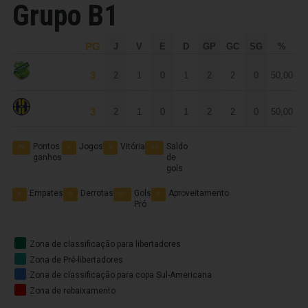
Grupo B1
PG
J
V
E
D
GP
GC
SG
%
3
2
1
0
1
2
2
0
50,00
Floresta
3
2
1
0
1
2
2
0
50,00
Horizonte
Pontos
Jogos
Vitória
Saldo
PG
J
V
SG
ganhos
de
gols
Empates
Derrotas
Gols
Aproveitamento
E
D
GP
P
Pró
Zona de classificação para libertadores
Zona de Pré-libertadores
Zona de classificação para copa Sul-Americana
Zona de rebaixamento