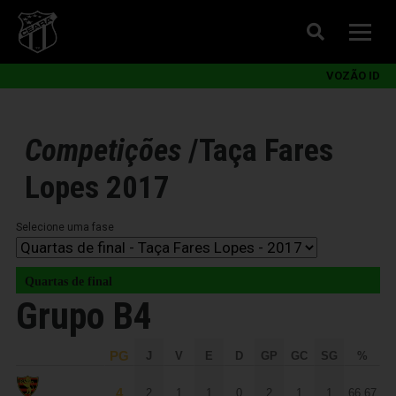
VOZÃO ID
Competições
/
Taça Fares
Lopes 2017
Selecione uma fase
Quartas de final
Grupo B4
PG
J
V
E
D
GP
GC
SG
%
4
2
1
1
0
2
1
1
66,67