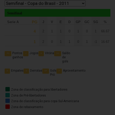
Semifinal
PG
Serie A
J
V
E
D
GP
GC
SG
%
4
2
1
1
0
1
0
1
66.67
Coritiba
1
1
2
0
1
1
0
1
-1
16.67
Ceará
-1
Pontos
Jogos
Vitória
Saldo
PG
J
V
SG
ganhos
de
gols
Empates
Derrotas
Gols
Aproveitamento
E
D
GP
P
Pró
Zona de classificação para libertadores
Zona de Pré-libertadores
Zona de classificação para copa Sul-Americana
Zona de rebaixamento