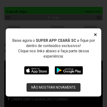
Lista de Jogos
Partidas Ceará
1
º Jogo
Data/hora
Confronto
Data/hora
×
18/05 - 21:50
Ceará/CE 0 x 0 Coritiba/PR
25/05 - 21:50
Baixe agora o
SUPER APP CEARÁ SC
e fique por
Participe das nossas promoções, clique
AQUI
e faça
dentro de conteúdos exclusivos!
seu cadastro.
Clique nos links abaixo e faça parte dessa
experiência:
COMPETIÇÕES
AMISTOSO
NÃO MOSTRAR NOVAMENTE
CAMPEONATO BRASILEIRO
CAMPEONATO BRASILEIRO FEMININO