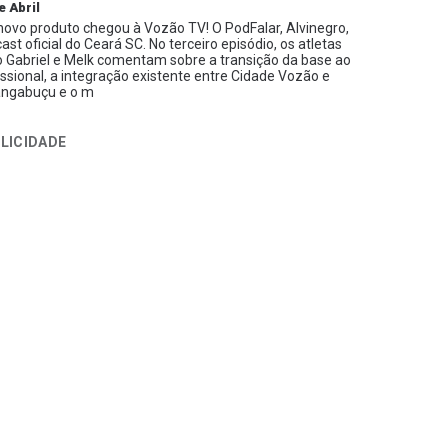
e Abril
ovo produto chegou à Vozão TV! O PodFalar, Alvinegro,
ast oficial do Ceará SC. No terceiro episódio, os atletas
 Gabriel e Melk comentam sobre a transição da base ao
issional, a integração existente entre Cidade Vozão e
ngabuçu e o m
LICIDADE