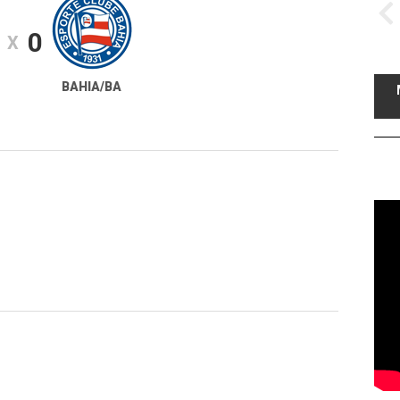
0
X
BAHIA/BA