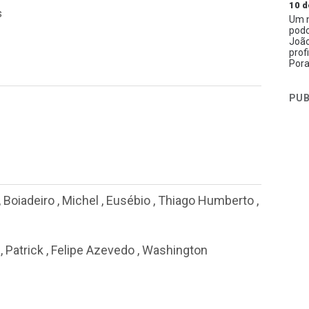
10 d
s
Um n
podc
João
prof
Pora
PUB
,
Boiadeiro
,
Michel
,
Eusébio
,
Thiago Humberto
,
,
Patrick
,
Felipe Azevedo
,
Washington