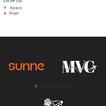
(3) 28' (2)
Nicácio
Roger