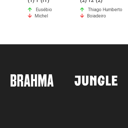
(1) 1' (IT)
(2) 12' (2)
Eusébio
Thiago Humberto
Michel
Boiadeiro