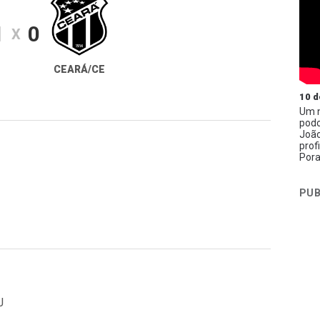
1
0
X
CEARÁ/CE
10 d
Um n
podc
João
prof
Pora
PUB
J