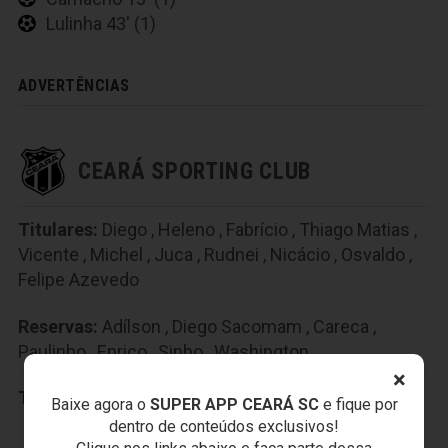
Lulinha 43' (1)
ADVERTÊNCIAS
CEARÁ SPORTING CLUB
Titulares:
Diego
,
Heleno
,
Fabrício
,
Thiago Matias
,
Vicente
,
Michel
,
Juca
,
Rudnei
,
Nicácio
,
Osvaldo
,
Felipe Azevedo
Reservas:
Adílson
,
Diego Sacomam
,
Careca
,
Paulinho
,
Enrico
,
Sinho
,
Washington
×
Técnico:
Dimas Filgueiras
Baixe agora o
SUPER APP CEARÁ SC
e fique por
dentro de conteúdos exclusivos!