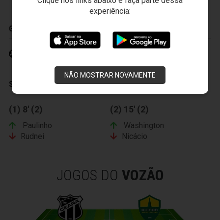
Clique nos links abaixo e faça parte dessa
experiência:
GOLS
Felipe Azevedo 45' (1)
NÃO MOSTRAR NOVAMENTE
SUBSTITUIÇÕES
(1) 8' (2)
(2) 15' (2)
Paulinho
Washington
Rudnei
Nicácio
JOGOS DO
VOZÃO