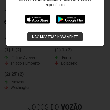
experiência:
GOLS
Felipe Azevedo 35' (2)
NÃO MOSTRAR NOVAMENTE
SUBSTITUIÇÕES
(1) 1' (2)
(1) 1' (2)
Felipe Azevedo
Enrico
Thiago Humberto
Boiadeiro
(2) 25' (2)
Nicácio
Washington
JOGOS DO
VOZÃO