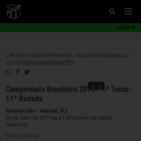
VOZÃO ID
Link para compartilhamento::
http://www.cearasc.co
m/competicoes/partida/909
0 - 0
Campeonato Brasileiro 2011 - 1º Turno -
11ª Rodada
Moacyrzão - Macaé, RJ
23 de Julho de 2011 às 21:00 (Horário da capital
cearense)
Baixe a súmula