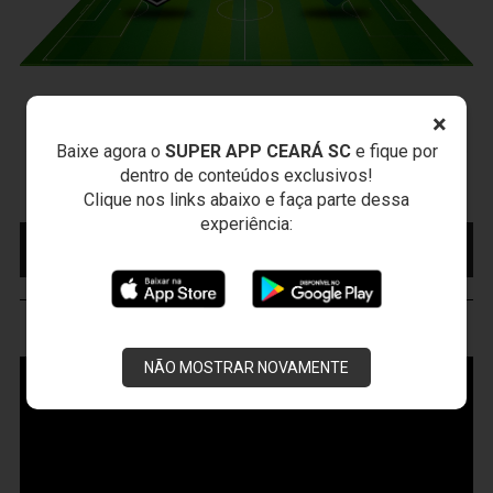
CEARÁ X CUIABÁ
×
Sábado, 15/08/2026 - 18:30
Baixe agora o
SUPER APP CEARÁ SC
e fique por
Presidente Vargas - Capital/CE
dentro de conteúdos exclusivos!
Campeonato Brasileiro • 2º Turno • 22 ª Rodada
Clique nos links abaixo e faça parte dessa
experiência:
MAIS INFORMAÇÕES
COMPRE AQUI SEU
INGRESSO
VOZÃO
TV
NÃO MOSTRAR NOVAMENTE