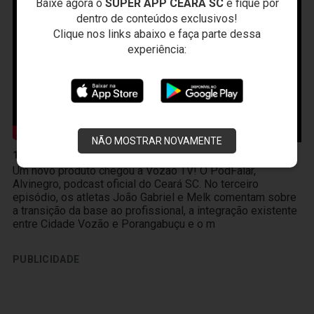
Baixe agora o
SUPER APP CEARÁ SC
e fique por
dentro de conteúdos exclusivos!
Clique nos links abaixo e faça parte dessa
experiência:
NÃO MOSTRAR NOVAMENTE
10 de Abril
Um novo produto chegou à Vozão TV! O PodFalar,
Alvinegro, podcast oficial do Ceará SC. No terceiro
episódio, os atletas João Gabriel e Melk comentam sobre
a transição da base ao profissional, a integração existente
entre Cidade Vozão e Porangabuçu e o m
PUBLICIDADE