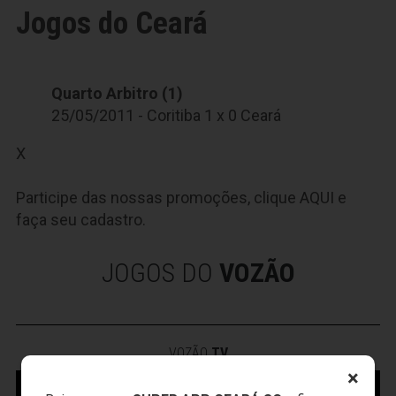
Jogos do Ceará
Quarto Arbitro (1)
25/05/2011 - Coritiba 1 x 0 Ceará
X
Participe das nossas promoções, clique
AQUI
e
faça seu cadastro.
JOGOS DO
VOZÃO
VOZÃO
TV
×