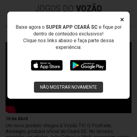
JOGOS DO
VOZÃO
×
Baixe agora o
SUPER APP CEARÁ SC
e fique por
dentro de conteúdos exclusivos!
VOZÃO
TV
Clique nos links abaixo e faça parte dessa
experiência:
NÃO MOSTRAR NOVAMENTE
10 de Abril
Um novo produto chegou à Vozão TV! O PodFalar,
Alvinegro, podcast oficial do Ceará SC. No terceiro