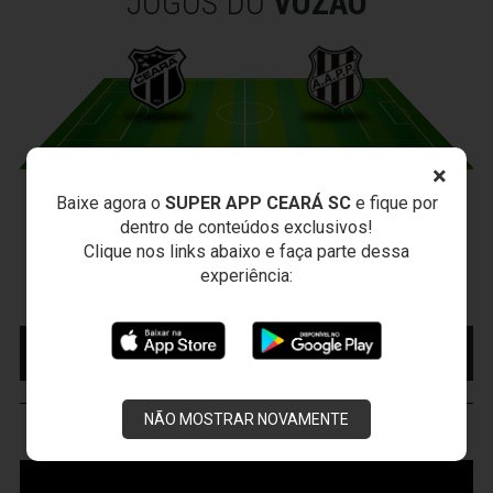
JOGOS DO
VOZÃO
×
Baixe agora o
SUPER APP CEARÁ SC
e fique por
CEARÁ X PONTE PRETA
dentro de conteúdos exclusivos!
Sexta-feira, 07/08/2026 - 20:30
Clique nos links abaixo e faça parte dessa
Arena Vozão (Castelão) - Capital/CE
experiência:
Campeonato Brasileiro • 2º Turno • 21 ª Rodada
MAIS INFORMAÇÕES
COMPRE AQUI SEU
INGRESSO
NÃO MOSTRAR NOVAMENTE
VOZÃO
TV