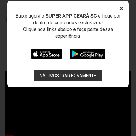
×
Participe das nossas promoções, clique
AQUI
e
Baixe agora o
SUPER APP CEARÁ SC
e fique por
faça seu cadastro.
dentro de conteúdos exclusivos!
Clique nos links abaixo e faça parte dessa
JOGOS DO
VOZÃO
experiência:
VOZÃO
TV
NÃO MOSTRAR NOVAMENTE