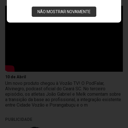
VOZÃO
TV
NÃO MOSTRAR NOVAMENTE
10 de Abril
Um novo produto chegou à Vozão TV! O PodFalar,
Alvinegro, podcast oficial do Ceará SC. No terceiro
episódio, os atletas João Gabriel e Melk comentam sobre
a transição da base ao profissional, a integração existente
entre Cidade Vozão e Porangabuçu e o m
PUBLICIDADE