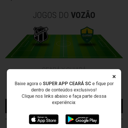
JOGOS DO
VOZÃO
CEARÁ X CUIABÁ
×
Sábado, 15/08/2026 - 18:30
Presidente Vargas - Capital/CE
Baixe agora o
SUPER APP CEARÁ SC
e fique por
Campeonato Brasileiro • 2º Turno • 22 ª Rodada
dentro de conteúdos exclusivos!
Clique nos links abaixo e faça parte dessa
experiência:
MAIS INFORMAÇÕES
COMPRE AQUI SEU
INGRESSO