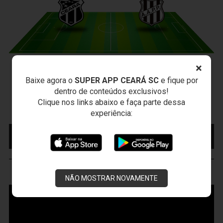
×
CEARÁ X PONTE PRETA
Baixe agora o
SUPER APP CEARÁ SC
e fique por
Sexta-feira, 07/08/2026 - 20:30
dentro de conteúdos exclusivos!
Arena Vozão (Castelão) - Capital/CE
Clique nos links abaixo e faça parte dessa
Campeonato Brasileiro • 2º Turno • 21 ª Rodada
experiência:
MAIS INFORMAÇÕES
COMPRE AQUI SEU
INGRESSO
VOZÃO
TV
NÃO MOSTRAR NOVAMENTE