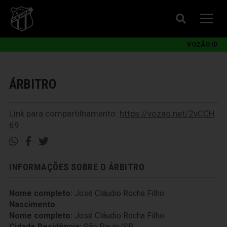
VOZÃO ID
ÁRBITRO
Link para compartilhamento:
https://vozao.net/2vCCH
69
INFORMAÇÕES SOBRE O ÁRBITRO
Nome completo:
José Cláudio Rocha Filho
Nascimento
Nome completo:
José Cláudio Rocha Filho
Cidade Residência:
São Paulo/SP