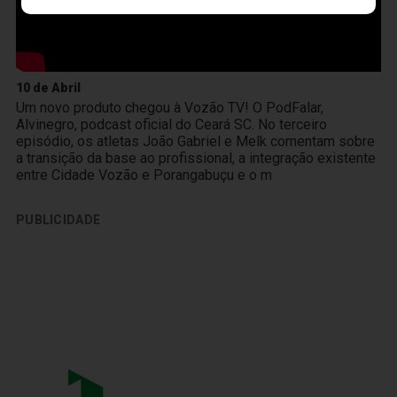
10 de Abril
Um novo produto chegou à Vozão TV! O PodFalar,
Alvinegro, podcast oficial do Ceará SC. No terceiro
episódio, os atletas João Gabriel e Melk comentam sobre
a transição da base ao profissional, a integração existente
entre Cidade Vozão e Porangabuçu e o m
PUBLICIDADE