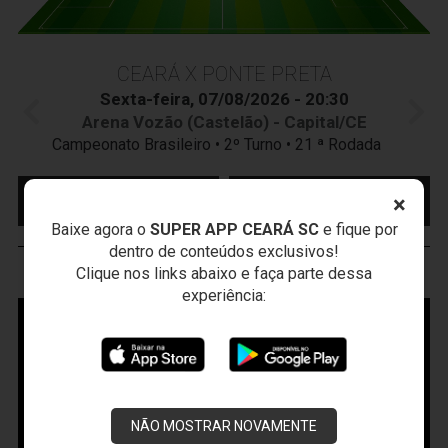
CEARÁ X PONTE PRETA
Sexta-feira, 07/08/2026 - 20:30
Arena Vozão (Castelão) - Capital/CE
Campeonato Brasileiro • 2º Turno • 21 ª Rodada
MAIS INFORMAÇÕES
COMPRE AQUI SEU
×
INGRESSO
Baixe agora o
SUPER APP CEARÁ SC
e fique por
dentro de conteúdos exclusivos!
Clique nos links abaixo e faça parte dessa
VOZÃO
TV
experiência:
NÃO MOSTRAR NOVAMENTE