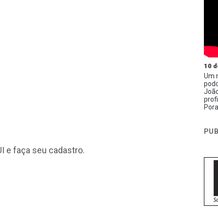
10 d
Um n
podc
João
prof
Pora
PUB
I
e faça seu cadastro.