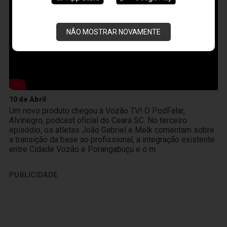
NÃO MOSTRAR NOVAMENTE
10 de Abril
Um novo produto chegou à Vozão TV! O PodFalar,
Alvinegro, podcast oficial do Ceará SC. No terceiro
episódio, os atletas João Gabriel e Melk comentam sobre
a transição da base ao profissional, a integração existente
entre Cidade Vozão e Porangabuçu e o m
PUBLICIDADE