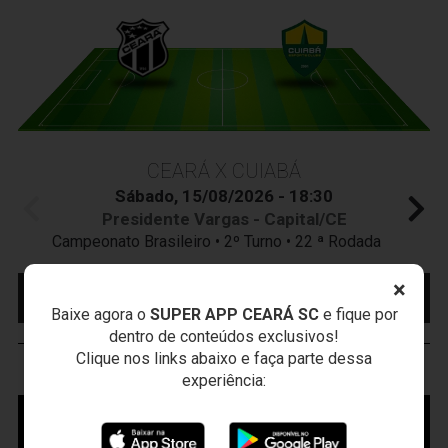
CEARÁ X CUIABÁ
Sábado, 15/08/2026 - 18:30
Presidente Vargas - Capital/CE
Campeonato Brasileiro • 2º Turno • 22 ª Rodada
×
MAIS INFORMAÇÕES
COMPRE AQUI SEU
INGRESSO
Baixe agora o
SUPER APP CEARÁ SC
e fique por
dentro de conteúdos exclusivos!
Clique nos links abaixo e faça parte dessa
VOZÃO
TV
experiência: