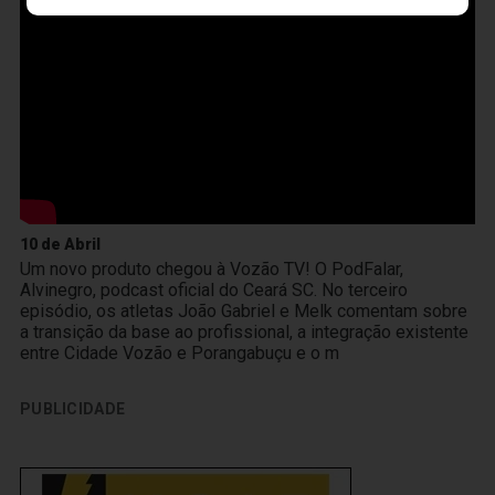
10 de Abril
Um novo produto chegou à Vozão TV! O PodFalar,
Alvinegro, podcast oficial do Ceará SC. No terceiro
episódio, os atletas João Gabriel e Melk comentam sobre
a transição da base ao profissional, a integração existente
entre Cidade Vozão e Porangabuçu e o m
PUBLICIDADE