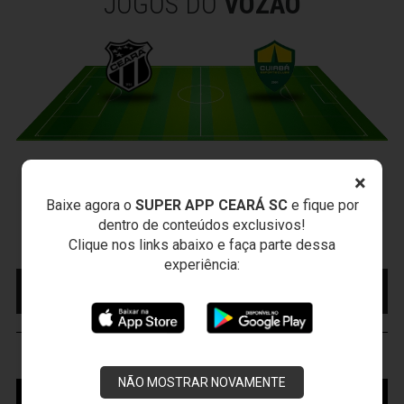
JOGOS DO
VOZÃO
CEARÁ X CUIABÁ
×
Sábado, 15/08/2026 - 18:30
Baixe agora o
SUPER APP CEARÁ SC
e fique por
Presidente Vargas - Capital/CE
dentro de conteúdos exclusivos!
Campeonato Brasileiro • 2º Turno • 22 ª Rodada
Clique nos links abaixo e faça parte dessa
experiência:
MAIS INFORMAÇÕES
COMPRE AQUI SEU
INGRESSO
VOZÃO
TV
NÃO MOSTRAR NOVAMENTE