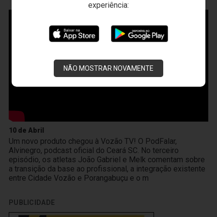
VOZÃO
TV
experiência:
NÃO MOSTRAR NOVAMENTE
10 de Abril
Um novo produto chegou à Vozão TV! O PodFalar,
Alvinegro, podcast oficial do Ceará SC. No terceiro
episódio, os atletas João Gabriel e Melk comentam sobre
a transição da base ao profissional, a integração existente
entre Cidade Vozão e Porangabuçu e o m
PUBLICIDADE