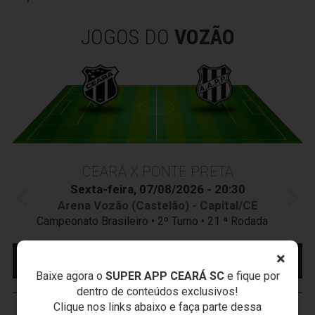
JOGOS DO
VOZÃO
CEARÁ X PONTE PRETA
Sexta-feira, 07/08/2026 - 20:30
Arena Vozão (Castelão) - Capital/CE
Campeonato Brasileiro • 2º Turno • 21 ª Rodada
×
MAIS INFORMAÇÕES
COMPRE AQUI SEU
INGRESSO
Baixe agora o
SUPER APP CEARÁ SC
e fique por
dentro de conteúdos exclusivos!
Clique nos links abaixo e faça parte dessa