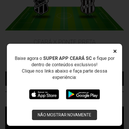
CEARÁ X PONTE PRETA
Sexta-feira, 07/08/2026 - 20:30
×
Arena Vozão (Castelão) - Capital/CE
Baixe agora o
SUPER APP CEARÁ SC
e fique por
Campeonato Brasileiro • 2º Turno • 21 ª Rodada
dentro de conteúdos exclusivos!
Clique nos links abaixo e faça parte dessa
MAIS INFORMAÇÕES
COMPRE AQUI SEU
experiência:
INGRESSO
VOZÃO
TV
NÃO MOSTRAR NOVAMENTE