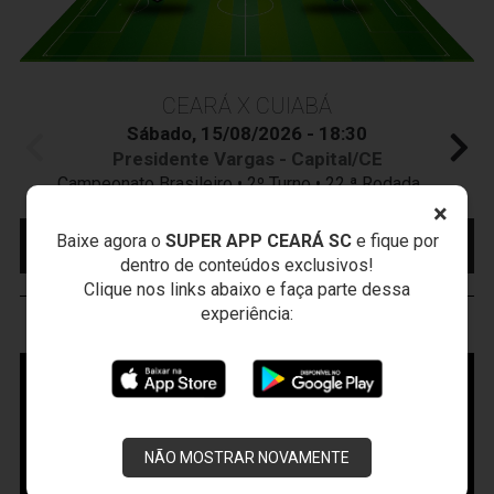
CEARÁ X CUIABÁ
Sábado, 15/08/2026 - 18:30
Presidente Vargas - Capital/CE
Campeonato Brasileiro • 2º Turno • 22 ª Rodada
×
MAIS INFORMAÇÕES
COMPRE AQUI SEU
Baixe agora o
SUPER APP CEARÁ SC
e fique por
INGRESSO
dentro de conteúdos exclusivos!
Clique nos links abaixo e faça parte dessa
experiência:
VOZÃO
TV
NÃO MOSTRAR NOVAMENTE