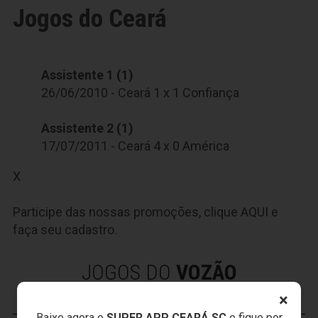
Jogos do Ceará
Assistente 1 (1)
26/06/2010 - Ceará 1 x 1 Confiança
Assistente 2 (1)
17/07/2011 - Ceará 4 x 0 América
X
Participe das nossas promoções, clique
AQUI
e
faça seu cadastro.
JOGOS DO
VOZÃO
×
Baixe agora o
SUPER APP CEARÁ SC
e fique por