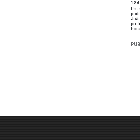
10 d
Um n
podc
João
prof
Pora
PUB