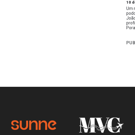
10 d
Um n
podc
João
prof
Pora
PUB