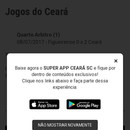
Jogos do Ceará
Quarto Arbitro (1)
08/07/2017 - Figueirense 0 x 2 Ceará
X
×
Baixe agora o
SUPER APP CEARÁ SC
e fique por
Participe das nossas promoções, clique
AQUI
e
dentro de conteúdos exclusivos!
faça seu cadastro.
Clique nos links abaixo e faça parte dessa
experiência:
JOGOS DO
VOZÃO
VOZÃO
TV
NÃO MOSTRAR NOVAMENTE