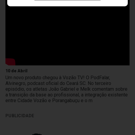
10 de Abril
Um novo produto chegou à Vozão TV! O PodFalar,
Alvinegro, podcast oficial do Ceará SC. No terceiro
episódio, os atletas João Gabriel e Melk comentam sobre
a transição da base ao profissional, a integração existente
entre Cidade Vozão e Porangabuçu e o m
PUBLICIDADE