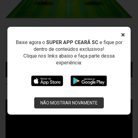
CEARÁ X PONTE PRETA
×
Sexta-feira, 07/08/2026 - 20:30
Baixe agora o
SUPER APP CEARÁ SC
e fique por
Arena Vozão (Castelão) - Capital/CE
dentro de conteúdos exclusivos!
Campeonato Brasileiro • 2º Turno • 21 ª Rodada
Clique nos links abaixo e faça parte dessa
experiência:
MAIS INFORMAÇÕES
COMPRE AQUI SEU
INGRESSO
VOZÃO
TV
NÃO MOSTRAR NOVAMENTE