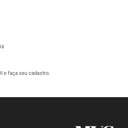
rá
I
e faça seu cadastro.