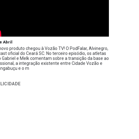
e Abril
ovo produto chegou à Vozão TV! O PodFalar, Alvinegro,
ast oficial do Ceará SC. No terceiro episódio, os atletas
 Gabriel e Melk comentam sobre a transição da base ao
issional, a integração existente entre Cidade Vozão e
ngabuçu e o m
LICIDADE