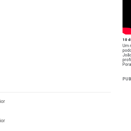
10 d
Um n
podc
João
prof
Pora
PUB
ior
ior