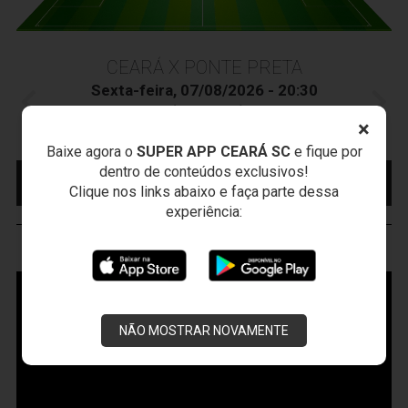
CEARÁ X PONTE PRETA
Sexta-feira, 07/08/2026 - 20:30
Arena Vozão (Castelão) - Capital/CE
×
Campeonato Brasileiro • 2º Turno • 21 ª Rodada
Baixe agora o
SUPER APP CEARÁ SC
e fique por
dentro de conteúdos exclusivos!
MAIS INFORMAÇÕES
COMPRE AQUI SEU
INGRESSO
Clique nos links abaixo e faça parte dessa
experiência:
VOZÃO
TV
NÃO MOSTRAR NOVAMENTE