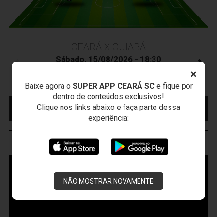
CEARÁ X CUIABÁ
Sábado, 15/08/2026 - 18:30
Presidente Vargas - Capital/CE
×
Campeonato Brasileiro • 2º Turno • 22 ª Rodada
Baixe agora o
SUPER APP CEARÁ SC
e fique por
dentro de conteúdos exclusivos!
MAIS INFORMAÇÕES
COMPRE AQUI SEU
Clique nos links abaixo e faça parte dessa
INGRESSO
experiência:
VOZÃO
TV
NÃO MOSTRAR NOVAMENTE