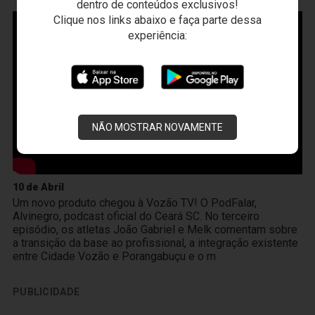
dentro de conteúdos exclusivos!
Clique nos links abaixo e faça parte dessa
experiência:
NÃO MOSTRAR NOVAMENTE
10 de Abril
Um novo produto chegou à Vozão TV! O PodFalar,
Alvinegro, podcast oficial do Ceará SC. No terceiro
episódio, os atletas João Gabriel e Melk comentam sobre
a transição da base ao profissional, a integração existente
entre Cidade Vozão e Porangabuçu e o m
PUBLICIDADE