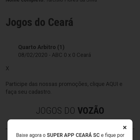
Jogos do Ceará
Quarto Arbitro (1)
08/02/2020 - ABC 0 x 0 Ceará
X
Participe das nossas promoções, clique
AQUI
e
faça seu cadastro.
JOGOS DO
VOZÃO
×
Baixe agora o
SUPER APP CEARÁ SC
e fique por
VOZÃO
TV