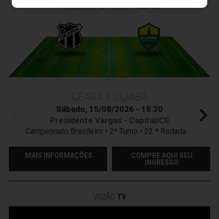
JOGOS DO
VOZÃO
CEARÁ X CUIABÁ
Sábado, 15/08/2026 - 18:30
Presidente Vargas - Capital/CE
Campeonato Brasileiro • 2º Turno • 22 ª Rodada
MAIS INFORMAÇÕES
COMPRE AQUI SEU
INGRESSO
VOZÃO
TV