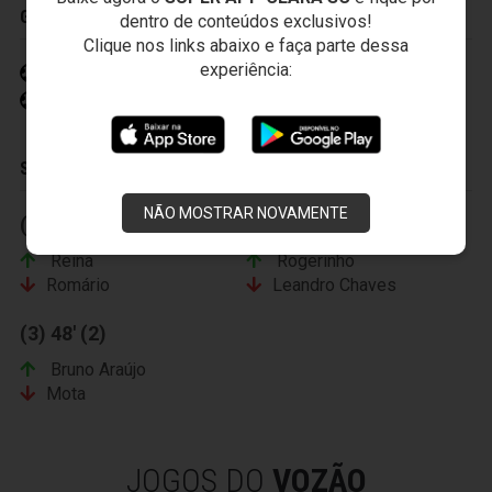
GOLS
dentro de conteúdos exclusivos!
Clique nos links abaixo e faça parte dessa
experiência:
Rogerinho 6' (2)
Mota 39' (2)
SUBSTITUIÇÕES
NÃO MOSTRAR NOVAMENTE
(1) 1' (2)
(2) 1' (2)
Reina
Rogerinho
Romário
Leandro Chaves
(3) 48' (2)
Bruno Araújo
Mota
JOGOS DO
VOZÃO