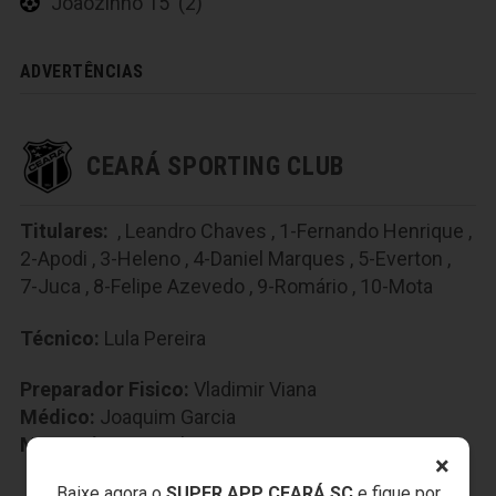
Joãozinho 15' (2)
ADVERTÊNCIAS
CEARÁ SPORTING CLUB
Titulares:
,
Leandro Chaves
,
1-Fernando Henrique
,
2-Apodi
,
3-Heleno
,
4-Daniel Marques
,
5-Everton
,
7-Juca
,
8-Felipe Azevedo
,
9-Romário
,
10-Mota
Técnico:
Lula Pereira
Preparador Fisico:
Vladimir Viana
Médico:
Joaquim Garcia
Massagista:
Anacleto Pires
×
Baixe agora o
SUPER APP CEARÁ SC
e fique por