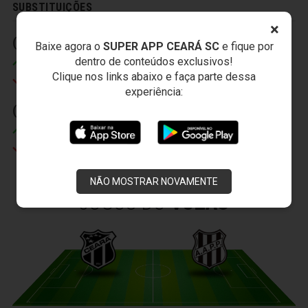
SUBSTITUIÇÕES
×
(1) 22' (2)
(2) 25' (2)
Baixe agora o
SUPER APP CEARÁ SC
e fique por
dentro de conteúdos exclusivos!
Heleno
Itamar
Clique nos links abaixo e faça parte dessa
Everton
Romário
experiência:
(3) 39' (2)
Misael
Rogerinho
NÃO MOSTRAR NOVAMENTE
JOGOS DO
VOZÃO