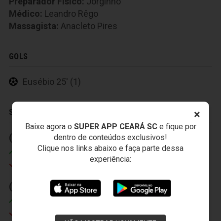
Preparador Fisico:
Jorginho
Médico:
Leandro Rêgo
Massagista:
Anacleto Pires
GOLS
Eusébio 25' (1)
SUBSTITUIÇÕES
×
Baixe agora o
SUPER APP CEARÁ SC
e fique por
(1) 29' (2)
(2) 40' (2)
dentro de conteúdos exclusivos!
Clique nos links abaixo e faça parte dessa
Misael
Robston
experiência:
Márcio Careca
Juca
(3) 45' (2)
Magno
Robert