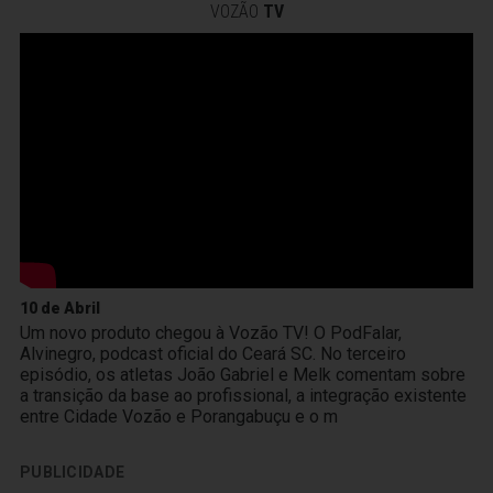
VOZÃO
TV
10 de Abril
Um novo produto chegou à Vozão TV! O PodFalar,
Alvinegro, podcast oficial do Ceará SC. No terceiro
episódio, os atletas João Gabriel e Melk comentam sobre
a transição da base ao profissional, a integração existente
entre Cidade Vozão e Porangabuçu e o m
PUBLICIDADE