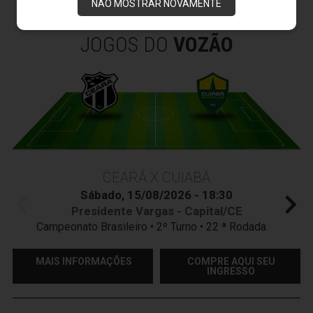
NÃO MOSTRAR NOVAMENTE
JOGOS DO
VOZÃO
CEARÁ X CUIABÁ
Sábado, 15/08/2026 - 18:30
Presidente Vargas - Capital/CE
Campeonato Brasileiro • 2º Turno • 22 ª Rodada
MAIS INFORMAÇÕES
COMPRE AQUI SEU
INGRESSO