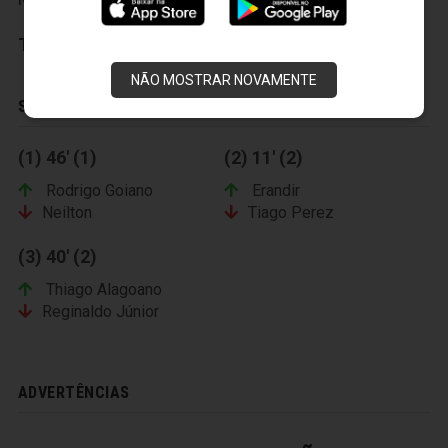
Técnico:
Roberto Carlos
NÃO MOSTRAR NOVAMENTE
SUBSTITUIÇÕES
(1) 46' (1)
(2) 11' (2)
Rodrigo Goiano
Erandir
Neilton
Tiago Perez
(3) 40' (2)
Thiago Alagoano
Reginaldo Júnior
ADVERTÊNCIAS