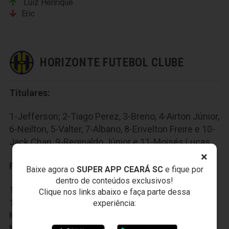
Luiz Henrique
Eric
HORIZONTE FUTEBOL CLUBE
Titulares:
1-Jefferson; 2-Tiago Perez, 3-Breno, 4-Airton Júnior,
6-Neilton, 5-Valter, 7-Albano, 8-Erivelton Freire e 10-
Jack Chan, 9-Reginaldo Júnior e 11-Moisés Lucas.
×
Reservas:
Baixe agora o
SUPER APP CEARÁ SC
e fique por
dentro de conteúdos exclusivos!
12-Alex, 13-Cleiton, 14-Diego, 15-Rodrigo Goiano,
Clique nos links abaixo e faça parte dessa
16-Wendel, 17-Erandir, 18-Humberto, 19-Torres, 20-
experiência:
Moisés Viana, 21-Thiago Alagoano e 22-Júnior
Mineiro.