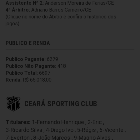
Assistente Nº 2:
Anderson Moreira de Farias/CE
4º Árbitro:
Adriano Barros Carneiro/CE
(Clique no nome do Ábitro e confira o histórico dos
jogos)
PUBLICO E RENDA
Publico Pagante:
6279
Publico Não Pagante:
418
Publico Total:
6697
Renda:
R$ 65.018.00
CEARÁ SPORTING CLUB
Titulares:
1-Fernando Henrique
,
2-Eric
,
3-Ricardo Silva
,
4-Diego Ivo
,
5-Régis
,
6-Vicente
,
7-Everton
,
8-João Marcos
,
9-Magno Alves
,