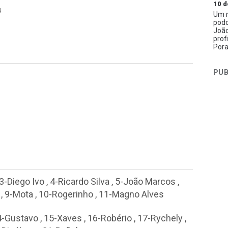
10 d
s
Um n
podc
João
prof
Pora
PUB
3-Diego Ivo
,
4-Ricardo Silva
,
5-João Marcos
,
,
9-Mota
,
10-Rogerinho
,
11-Magno Alves
4-Gustavo
,
15-Xaves
,
16-Robério
,
17-Rychely
,