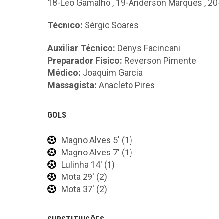
18-Léo Gamalho
,
19-Anderson Marques
,
20
Técnico:
Sérgio Soares
Auxiliar Técnico:
Denys Facincani
Preparador Fisico:
Reverson Pimentel
Médico:
Joaquim Garcia
Massagista:
Anacleto Pires
GOLS
Magno Alves 5' (1)
Magno Alves 7' (1)
Lulinha 14' (1)
Mota 29' (2)
Mota 37' (2)