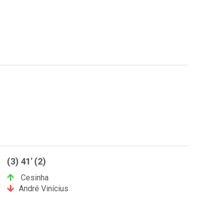
(3) 41' (2)
Cesinha
André Vinícius