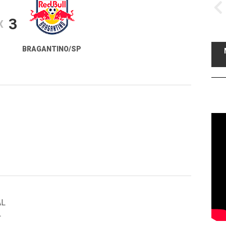
3
X
BRAGANTINO/SP
AL
L