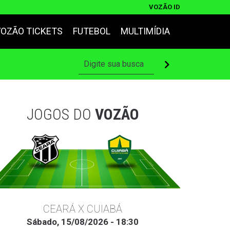
VOZÃO ID
VOZÃO TICKETS
FUTEBOL
MULTIMÍDIA
JOGOS DO
VOZÃO
CEARÁ X CUIABÁ
Sábado, 15/08/2026 - 18:30
Ter