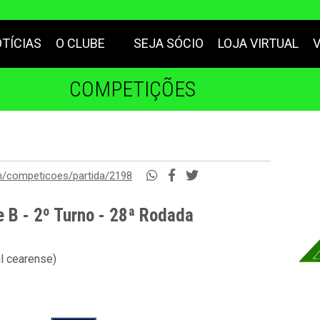
TÍCIAS
O CLUBE
SEJA SÓCIO
LOJA VIRTUAL
COMPETIÇÕES
m/competicoes/partida/2198
e B - 2º Turno - 28ª Rodada
al cearense)