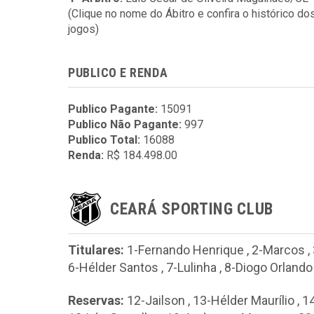
(Clique no nome do Ábitro e confira o histórico do
jogos)
PUBLICO E RENDA
Publico Pagante:
15091
Publico Não Pagante:
997
Publico Total:
16088
Renda:
R$ 184.498.00
CEARÁ SPORTING CLUB
Titulares:
1-Fernando Henrique
,
2-Marcos
,
6-Hélder Santos
,
7-Lulinha
,
8-Diogo Orlando
Reservas:
12-Jailson
,
13-Hélder Maurílio
,
1