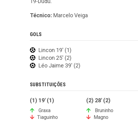
19-Dudu.
Técnico:
Marcelo Veiga
GOLS
Lincon 19' (1)
Lincon 25' (2)
Léo Jaime 39' (2)
SUBSTITUIÇÕES
(1) 19' (1)
(2) 28' (2)
Graxa
Bruninho
Tiaguinho
Magno