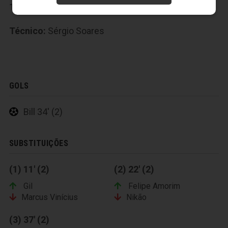
17-Felipe Amorim
,
18-Robinho
,
19-Gil
,
20-Marcos
Técnico:
Sérgio Soares
GOLS
Bill 34' (2)
SUBSTITUIÇÕES
(1) 11' (2)
(2) 22' (2)
Gil
Felipe Amorim
Marcus Vinícius
Nikão
(3) 37' (2)