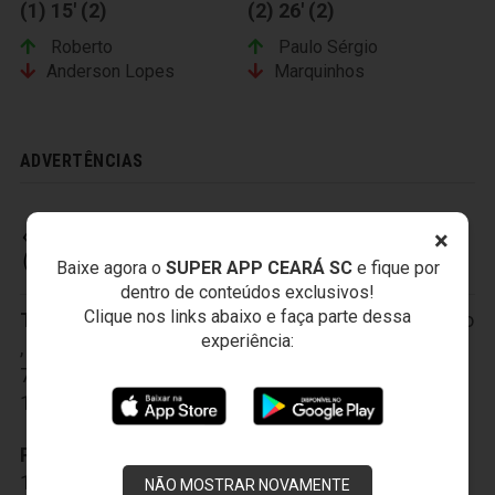
(1) 15' (2)
(2) 26' (2)
Roberto
Paulo Sérgio
Anderson Lopes
Marquinhos
ADVERTÊNCIAS
×
CEARÁ SPORTING CLUB
Baixe agora o
SUPER APP CEARÁ SC
e fique por
dentro de conteúdos exclusivos!
Clique nos links abaixo e faça parte dessa
Titulares:
1-Luís Carlos
,
2-Samuel Xavier
,
3-Sandro
experiência:
,
4-Diego Ivo
,
5-João Marcos
,
6-Vicente
,
7-Marcus Vinícius
,
8-Ricardinho
,
9-Bill
,
10-Nikão
,
11-Magno Alves
Reservas:
12-Jailson
,
13-Alex Lima
,
14-Hélder Santos
,
15-Michel
,
16-Eduardo
,
NÃO MOSTRAR NOVAMENTE