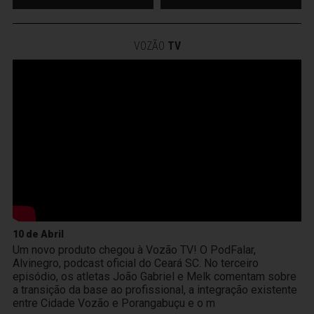
VOZÃO
TV
10 de Abril
Um novo produto chegou à Vozão TV! O PodFalar,
Alvinegro, podcast oficial do Ceará SC. No terceiro
episódio, os atletas João Gabriel e Melk comentam sobre
a transição da base ao profissional, a integração existente
entre Cidade Vozão e Porangabuçu e o m