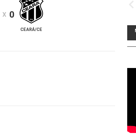
0
X
CEARÁ/CE