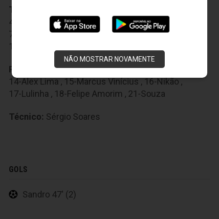
Titulares:
1-Luís Carlos
,
2-Marcos
,
3-Sandro
,
4-Wellington Carvalho
,
5-João Marcos
,
6-Vicente
,
7-Eduardo
,
8-Amaral
,
9-Bill
,
10-Ricardinho
,
11-Magno Alves
NÃO MOSTRAR NOVAMENTE
Reservas:
12-Jailson
,
13-Hélder Santos
,
14-Alex Lima
,
15-Marcus Vinícius
,
16-Nikão
,
17-Lulinha
,
18-Felipe Amorim
,
21-Souza
Técnico:
Sérgio Soares
GOLS
Sandro 47' (2)