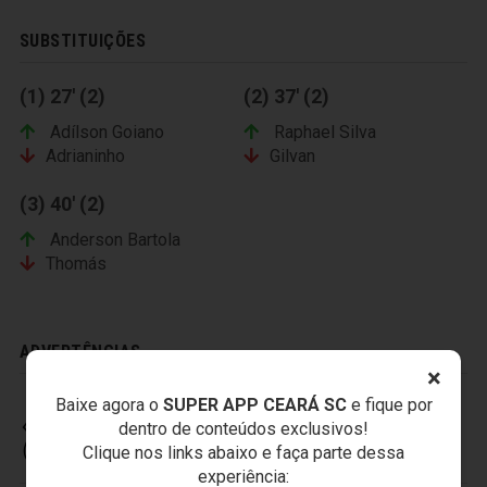
SUBSTITUIÇÕES
(1) 27' (2)
(2) 37' (2)
Adílson Goiano
Raphael Silva
Adrianinho
Gilvan
(3) 40' (2)
Anderson Bartola
Thomás
ADVERTÊNCIAS
×
Baixe agora o
SUPER APP CEARÁ SC
e fique por
dentro de conteúdos exclusivos!
CEARÁ SPORTING CLUB
Clique nos links abaixo e faça parte dessa
experiência: