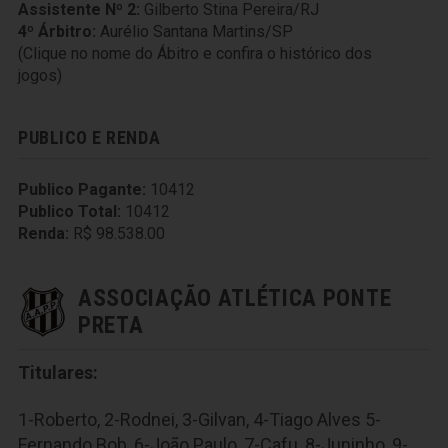
Assistente Nº 2:
Gilberto Stina Pereira/RJ
4º Árbitro:
Aurélio Santana Martins/SP
(Clique no nome do Ábitro e confira o histórico dos
jogos)
PUBLICO E RENDA
Publico Pagante:
10412
Publico Total:
10412
Renda:
R$ 98.538.00
ASSOCIAÇÃO ATLÉTICA PONTE
PRETA
Titulares:
1-Roberto, 2-Rodnei, 3-Gilvan, 4-Tiago Alves 5-
Fernando Bob, 6-João Paulo, 7-Cafu, 8-Juninho, 9-