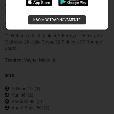
André Bahia, 14-Ramirez, 15-Gabriel, 17-Wallyson,
23-Bolatti, 31-Daniel e 33-Edílson.
NÃO MOSTRAR NOVAMENTE
Reservas:
12-Hélton Leite, 3-Dankler, 9-Ferreyra, 18-Yuri, 25-
Matheus, 26-Júlio César, 32-Sidney e 37-Rodrigo
Souto.
Técnico:
Vagner Mancini
GOLS
Edílson 15' (1)
Yuri 46' (2)
Ramírez 48' (2)
André Bahia 50' (2)