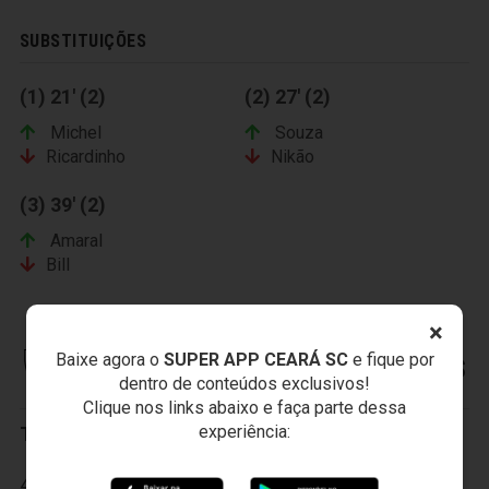
SUBSTITUIÇÕES
(1) 21' (2)
(2) 27' (2)
Michel
Souza
Ricardinho
Nikão
(3) 39' (2)
Amaral
Bill
×
Baixe agora o
SUPER APP CEARÁ SC
e fique por
BOTAFOGO DE FUTEBOL E REGATAS
dentro de conteúdos exclusivos!
Clique nos links abaixo e faça parte dessa
experiência:
Titulares:
42-Andrey, 4-Bolívar, 6-Júnior Cesar, 7-Emerson, 13-