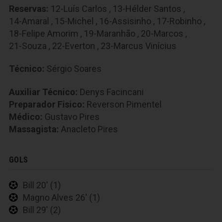
Reservas:
12-Luís Carlos
,
13-Hélder Santos
,
14-Amaral
,
15-Michel
,
16-Assisinho
,
17-Robinho
,
18-Felipe Amorim
,
19-Maranhão
,
20-Marcos
,
21-Souza
,
22-Everton
,
23-Marcus Vinícius
Técnico:
Sérgio Soares
Auxiliar Técnico:
Denys Facincani
Preparador Fisico:
Reverson Pimentel
Médico:
Gustavo Pires
Massagista:
Anacleto Pires
GOLS
Bill 20' (1)
Magno Alves 26' (1)
Bill 29' (2)