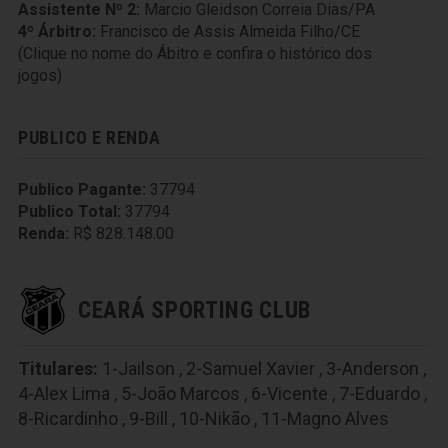
Assistente Nº 2:
Marcio Gleidson Correia Dias/PA
4º Árbitro:
Francisco de Assis Almeida Filho/CE
(Clique no nome do Ábitro e confira o histórico dos
jogos)
PUBLICO E RENDA
Publico Pagante:
37794
Publico Total:
37794
Renda:
R$ 828.148.00
CEARÁ SPORTING CLUB
Titulares:
1-Jailson
,
2-Samuel Xavier
,
3-Anderson
,
4-Alex Lima
,
5-João Marcos
,
6-Vicente
,
7-Eduardo
,
8-Ricardinho
,
9-Bill
,
10-Nikão
,
11-Magno Alves