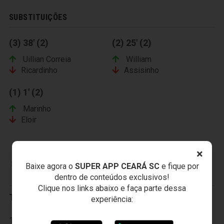
SUBSTITUIÇÕES
(3) 38' (2)
(2) 25' (2)
Uillian Correia
William
Ricardinho
Assisinho
(1) 1' (2)
Marinho
Eloir
×
FORTALEZA ESPORTE CLUBE
Baixe agora o
SUPER APP CEARÁ SC
e fique por
dentro de conteúdos exclusivos!
Clique nos links abaixo e faça parte dessa
Titulares:
experiência:
1-Deola, 2-Pio, 3-Genilson, 4-Adalberto, 5-Corrêa, 6-