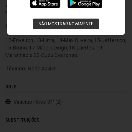
Wanderson, 7-Vinicius Hess, 8-Aurenir, 9-Lúcio
Maranhão, 10-Samuel e 11-Uillian.
NÃO MOSTRAR NOVAMENTE
Reservas:
12-Erivelton, 13-Lima, 14-Max Oliveira, 15-Jefferson,
16-Bruno, 17-Márcio Diogo, 18-Laertes, 19-
Maranhão e 22-Dudu Cearense.
Técnico:
Nedo Xavier
GOLS
Vinícius Hess 31' (2)
SUBSTITUIÇÕES