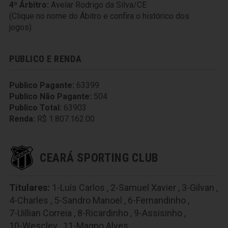
4º Árbitro:
Avelar Rodrigo da Silva/CE
(Clique no nome do Ábitro e confira o histórico dos
jogos)
PUBLICO E RENDA
Publico Pagante:
63399
Publico Não Pagante:
504
Publico Total:
63903
Renda:
R$ 1.807.162.00
CEARÁ SPORTING CLUB
Titulares:
1-Luís Carlos
,
2-Samuel Xavier
,
3-Gilvan
,
4-Charles
,
5-Sandro Manoel
,
6-Fernandinho
,
7-Uillian Correia
,
8-Ricardinho
,
9-Assisinho
,
10-Wescley
,
11-Magno Alves