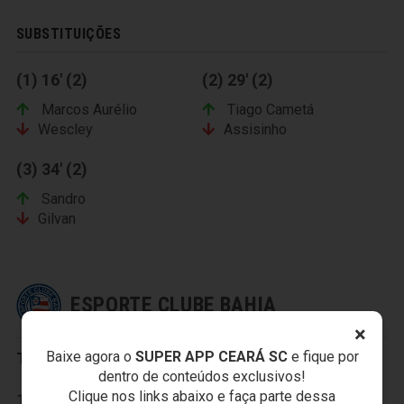
SUBSTITUIÇÕES
(1) 16' (2)
(2) 29' (2)
Marcos Aurélio
Tiago Cametá
Wescley
Assisinho
(3) 34' (2)
Sandro
Gilvan
ESPORTE CLUBE BAHIA
×
Baixe agora o
SUPER APP CEARÁ SC
e fique por
Titulares:
dentro de conteúdos exclusivos!
Clique nos links abaixo e faça parte dessa
1-Jean, 2-Tony, 3-Robson, 4-Titi, 5-Wilson Pittoni, 6-