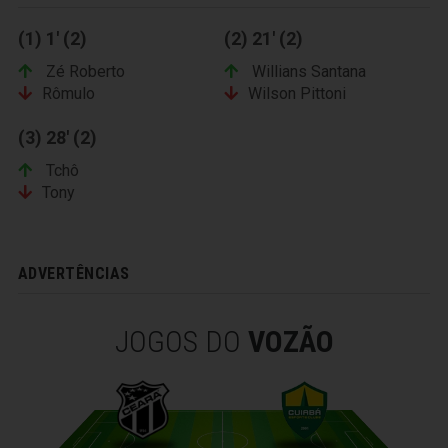
(1) 1' (2)
(2) 21' (2)
Zé Roberto
Willians Santana
Rômulo
Wilson Pittoni
(3) 28' (2)
Tchô
Tony
ADVERTÊNCIAS
JOGOS DO
VOZÃO