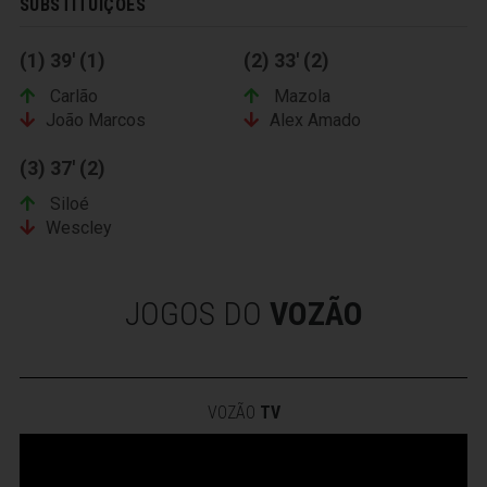
SUBSTITUIÇÕES
(1) 39' (1)
(2) 33' (2)
Carlão
Mazola
João Marcos
Alex Amado
(3) 37' (2)
Siloé
Wescley
JOGOS DO
VOZÃO
VOZÃO
TV