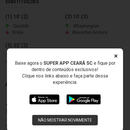
SUBSTITUIÇÕES
(1) 10' (2)
(2) 10' (2)
Geraldo
Whashington
Willie
Wéverton Gomes
(3) 32' (2)
×
Juninho
Feijão
Baixe agora o
SUPER APP CEARÁ SC
e fique por
dentro de conteúdos exclusivos!
Clique nos links abaixo e faça parte dessa
experiência:
ADVERTÊNCIAS
CEARÁ SPORTING CLUB
NÃO MOSTRAR NOVAMENTE
Titulares:
1-Luís Carlos
,
2-Guilherme Andrade
,