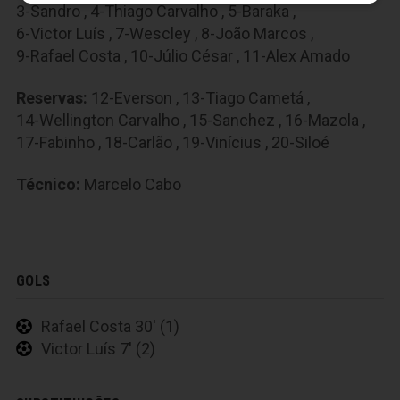
3-Sandro
,
4-Thiago Carvalho
,
5-Baraka
,
6-Victor Luís
,
7-Wescley
,
8-João Marcos
,
9-Rafael Costa
,
10-Júlio César
,
11-Alex Amado
Reservas:
12-Everson
,
13-Tiago Cametá
,
14-Wellington Carvalho
,
15-Sanchez
,
16-Mazola
,
17-Fabinho
,
18-Carlão
,
19-Vinícius
,
20-Siloé
Técnico:
Marcelo Cabo
GOLS
Rafael Costa 30' (1)
Victor Luís 7' (2)