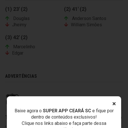
(1) 23' (2)
(2) 41' (2)
Douglas
Anderson Santos
Jheimy
William Simões
(3) 42' (2)
Marcelinho
Edgar
ADVERTÊNCIAS
CEARÁ SPORTING CLUB
×
Baixe agora o
SUPER APP CEARÁ SC
e fique por
dentro de conteúdos exclusivos!
Titulares:
1-Luís Carlos
,
2-Tiago Cametá
,
3-Sandro
Clique nos links abaixo e faça parte dessa
,
4-Thiago Carvalho
,
5-Charles
,
6-Victor Luís
,