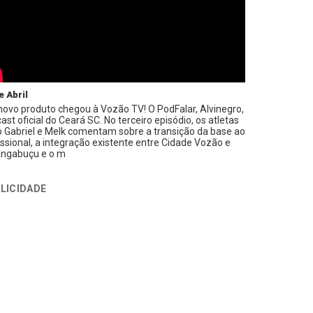
e Abril
ovo produto chegou à Vozão TV! O PodFalar, Alvinegro,
ast oficial do Ceará SC. No terceiro episódio, os atletas
 Gabriel e Melk comentam sobre a transição da base ao
issional, a integração existente entre Cidade Vozão e
ngabuçu e o m
LICIDADE