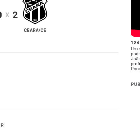
0
2
X
CEARÁ/CE
10 d
Um n
podc
João
prof
Pora
PUB
PR