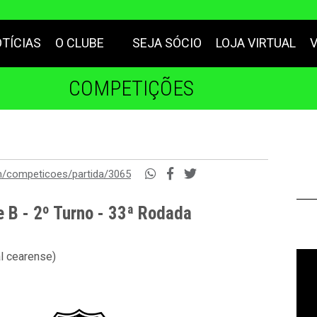
TÍCIAS
O CLUBE
SEJA SÓCIO
LOJA VIRTUAL
COMPETIÇÕES
m/competicoes/partida/3065
e B - 2º Turno - 33ª Rodada
al cearense)