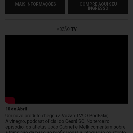
MAIS INFORMAÇÕES
COMPRE AQUI SEU
INGRESSO
VOZÃO
TV
10 de Abril
Um novo produto chegou à Vozão TV! O PodFalar,
Alvinegro, podcast oficial do Ceará SC. No terceiro
episódio, os atletas João Gabriel e Melk comentam sobre
a transição da base ao profissional, a integração existente