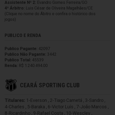
Assistente Nº 2:
Evandro Gomes Ferreira/GO
4º Árbitro:
Luis César de Oliveira Magalhães/CE
(Clique no nome do Ábitro e confira o histórico dos
jogos)
PUBLICO E RENDA
Publico Pagante:
42097
Publico Não Pagante:
3442
Publico Total:
45539
Renda:
R$ 1.240.494.00
CEARÁ SPORTING CLUB
Titulares:
1-Everson
,
2-Tiago Cametá
,
3-Sandro
,
4-Charles
,
5-Baraka
,
6-Victor Luís
,
7-João Marcos
,
8-Ricardinho
,
9-Rafael Costa
,
10-Wescley
,