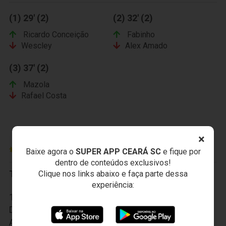
(1) 29' (2)
(2) 32' (2)
Ricardo Conceição
Fabinho
Wescley
Alex Amado
(3) 37' (2)
Mazola
Rafael Costa
×
MACAÉ ESPORTE FUTEBOL CLUBE
Baixe agora o
SUPER APP CEARÁ SC
e fique por
dentro de conteúdos exclusivos!
Titulares:
Clique nos links abaixo e faça parte dessa
experiência:
1-Rafael, 2-Henrique, 3-Ramon, 4-Renato Santos, 5-
Dos Santos, 6-Diego, 7-Pipico, 8-Juninho, 9-
Anselmo, 10-Everson e 11-Ernani.