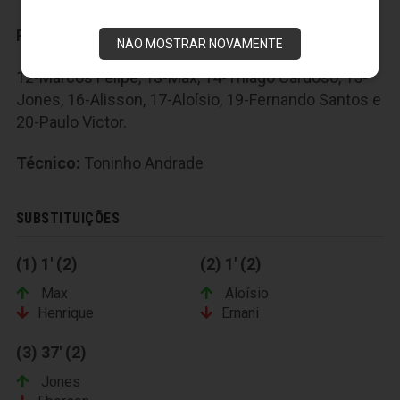
Reservas:
NÃO MOSTRAR NOVAMENTE
12-Marcos Felipe, 13-Max, 14-Thiago Cardoso, 15-
Jones, 16-Alisson, 17-Aloísio, 19-Fernando Santos e
20-Paulo Victor.
Técnico:
Toninho Andrade
SUBSTITUIÇÕES
(1) 1' (2)
(2) 1' (2)
Max
Aloísio
Henrique
Ernani
(3) 37' (2)
Jones