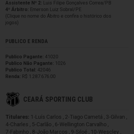
Assistente Nº 2:
Luis Filipe Gonçalves Correa/PB
4º Árbitro:
Emerson Luiz Sobral/PE
(Clique no nome do Ábitro e confira o histórico dos
jogos)
PUBLICO E RENDA
Publico Pagante:
41020
Publico Não Pagante:
1026
Publico Total:
42046
Renda:
R$ 1.287.676.00
CEARÁ SPORTING CLUB
Titulares:
1-Luís Carlos
,
2-Tiago Cametá
,
3-Gilvan
,
4-Charles
,
5-Carlão
,
6-Wellington Carvalho
,
7-Fabinho
,
8-João Marcos
,
9-Siloé
,
10-Wescley
,