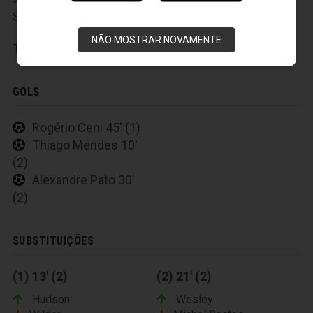
Schmidt e 37-João Paulo.
NÃO MOSTRAR NOVAMENTE
Técnico:
Juan Carlos OsÃ³rio
GOLS
Rogério Ceni 45' (1)
Thiago Mendes 10'
(2)
Alexandre Pato 30'
(2)
SUBSTITUIÇÕES
(1) 13' (2)
(2) 21' (2)
Hudson
Wesley