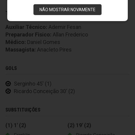
NÃO MOSTRAR NOVAMENTE
Técnico:
Lisca
Auxiliar Técnico:
Ademir Fesan
Preparador Fisico:
Allan Frederico
Médico:
Daniel Gomes
Massagista:
Anacleto Pires
GOLS
Serginho 45' (1)
Ricardo Conceição 30' (2)
SUBSTITUIÇÕES
(1) 1' (2)
(2) 19' (2)