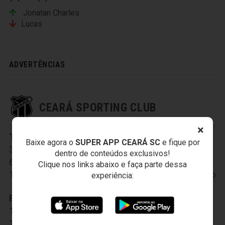
Jonatan Charles
Lucas
ADVERTÊNCIAS
CEARÁ SPORTING CLUB
×
Titulares:
1-Everson
,
2-Robertinho
,
Baixe agora o
SUPER APP CEARÁ SC
e fique por
3-Thiago Carvalho
,
4-Raul Silva
,
5-Richardson
,
dentro de conteúdos exclusivos!
6-Sanchez
,
7-Jhonnatan
,
9-Caio César
,
Clique nos links abaixo e faça parte dessa
10-Emanuel Biancucchi
,
11-Assisinho
,
21-Serginho
experiência:
Reservas:
12-Diego
,
13-Marcos Ytalo
,
14-Carlão
,
15-Ricardo Conceição
,
16-Emerson Santos
,
17-Franklin
,
19-Rafinha