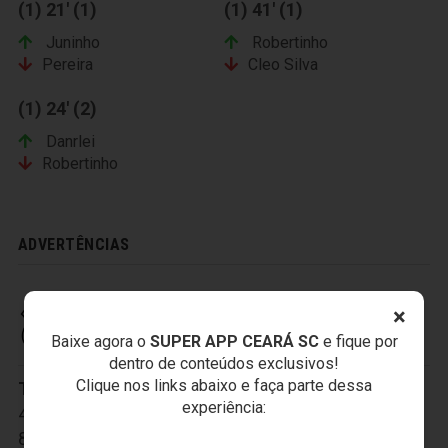
(1) 21' (1)
(1) 41' (1)
Juninho
Robertinho
Pereira
Cleo Silva
(1) 24' (2)
Danrlei
Robertinho
ADVERTÊNCIAS
×
CEARÁ SPORTING CLUB
Baixe agora o
SUPER APP CEARÁ SC
e fique por
dentro de conteúdos exclusivos!
Clique nos links abaixo e faça parte dessa
Titulares:
1-Everson
,
2-Tiago Cametá
,
3-Valdo
,
experiência:
4-Charles
,
5-João Marcos
,
7-Alex Amado
,
8-Richardson
,
10-Felipe Silva
,
11-Ricardinho
,