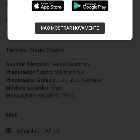
13-Thalysson
,
18-Bill
Reservas:
9-Rafael Costa
,
12-Douglas Dias
,
14-Sandro
,
15-Marino
,
16-Tomas Bastos
,
NÃO MOSTRAR NOVAMENTE
17-Robinho
,
19-Rafinha
,
20-Zé Mário
Técnico:
Sérgio Soares
Auxiliar Técnico:
Denys Facincani
Preparador Fisico:
Walmir Cruz
Preparador Goleiro:
Everaldo Santana
Médico:
Leandro Rêgo
Massagista:
Anacleto Pires
GOLS
Richardson 30' (2)