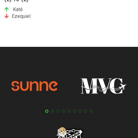
Katê
Ezequiel