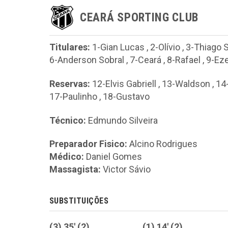
CEARÁ SPORTING CLUB
Titulares:
1-Gian Lucas
,
2-Olívio
,
3-Thiago 
6-Anderson Sobral
,
7-Ceará
,
8-Rafael
,
9-Eze
Reservas:
12-Elvis Gabriell
,
13-Waldson
,
14
17-Paulinho
,
18-Gustavo
Técnico:
Edmundo Silveira
Preparador Fisico:
Alcino Rodrigues
Médico:
Daniel Gomes
Massagista:
Victor Sávio
SUBSTITUIÇÕES
(3) 35' (2)
(1) 14' (2)