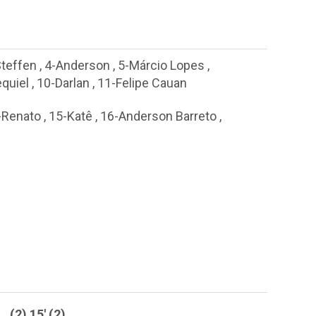
Steffen
,
4-Anderson
,
5-Márcio Lopes
,
quiel
,
10-Darlan
,
11-Felipe Cauan
-Renato
,
15-Katê
,
16-Anderson Barreto
,
(2) 15' (2)