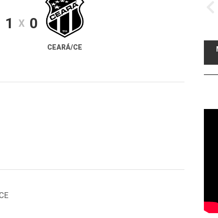
1
0
X
E
CEARÁ/CE
/CE