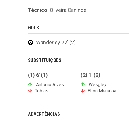
Técnico:
Oliveira Canindé
GOLS
Wanderley 27' (2)
SUBSTITUIÇÕES
(1) 6' (1)
(2) 1' (2)
Antônio Alves
Wesgley
Tobias
Elton Merucoa
ADVERTÊNCIAS