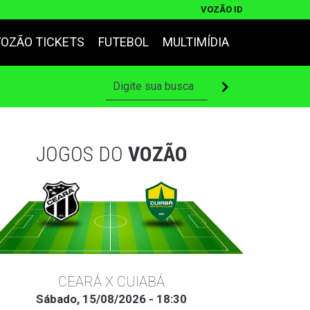
VOZÃO ID
VOZÃO TICKETS
FUTEBOL
MULTIMÍDIA
JOGOS DO
VOZÃO
CEARÁ X CUIABÁ
Sábado, 15/08/2026 - 18:30
Ter