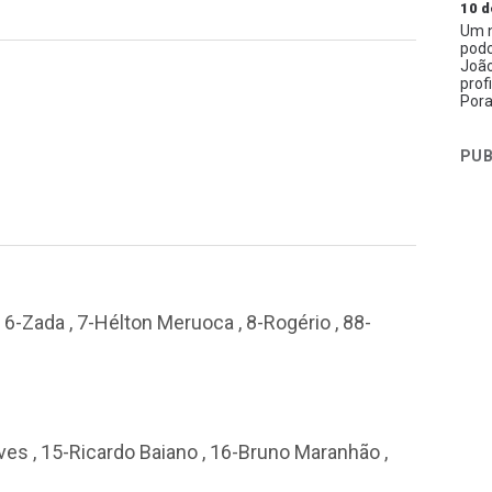
10 d
Um n
podc
João
prof
Pora
PUB
s , 6-Zada , 7-Hélton Meruoca , 8-Rogério , 88-
lves , 15-Ricardo Baiano , 16-Bruno Maranhão ,