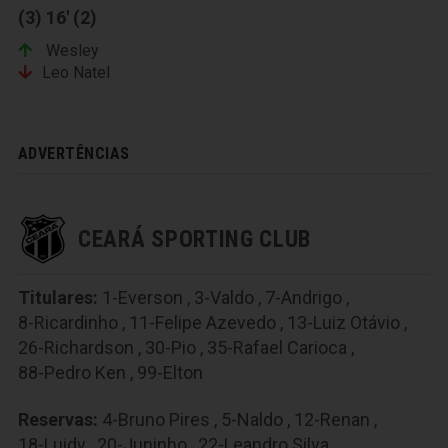
(3) 16' (2)
Wesley
Leo Natel
ADVERTÊNCIAS
CEARÁ SPORTING CLUB
Titulares:
1-Everson
,
3-Valdo
,
7-Andrigo
,
8-Ricardinho
,
11-Felipe Azevedo
,
13-Luiz Otávio
,
26-Richardson
,
30-Pio
,
35-Rafael Carioca
,
88-Pedro Ken
,
99-Elton
Reservas:
4-Bruno Pires
,
5-Naldo
,
12-Renan
,
18-Luidy
,
20-Juninho
,
22-Leandro Silva
,