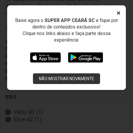
27-Wescley
,
28-Parrudo
,
32-Douglas Coutinho
,
×
40-Arthur
,
77-Roberto
,
97-Patrick
Baixe agora o
SUPER APP CEARÁ SC
e fique por
dentro de conteúdos exclusivos!
Técnico:
Marcelo Chamusca
Clique nos links abaixo e faça parte dessa
experiência:
Auxiliar Técnico:
Caé Cunha
Preparador Fisico:
Roger Gouveia
Preparador Goleiro:
Everaldo Santana
Médico:
Joaquim Garcia
Fisioterapeuta:
Adolfo Bernardo
Massagista:
Anacleto Pires
NÃO MOSTRAR NOVAMENTE
GOLS
Valdo 30' (1)
Elton 42' (1)